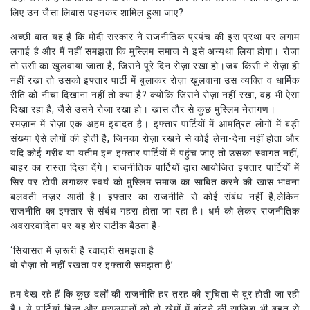
लिए उन जैसा लिबास पहनकर शामिल हुआ जाए?
अच्छी बात यह है कि मोदी सरकार ने राजनीतिक प्रपंच की इस प्रथा पर लगाम
लगाई है और मैं नहीं समझता कि मुस्लिम समाज ने इसे अन्यथा लिया होगा। रोज़ा
तो उसी का खुलवाया जाता है, जिसने पूरे दिन रोज़ा रखा हो।जब किसी ने रोज़ा ही
नहीं रखा तो उसको इफ्तार पार्टी में बुलाकर रोज़ा खुलवाना उस व्यक्ति व धार्मिक
रीति को नीचा दिखाना नहीं तो क्या है? क्योंकि जिसने रोज़ा नहीं रखा, वह भी ऐसा
दिखा रहा है, जैसे उसने रोज़ा रखा हो। खास तौर से कुछ मुस्लिम नेतागण।
रमज़ान में रोज़ा एक अहम इबादत है। इफ्तार पार्टियों में आमंत्रित लोगों में बड़ी
संख्या ऐसे लोगों की होती है, जिनका रोज़ा रखने से कोई लेना-देना नहीं होता और
यदि कोई गरीब या यतीम इन इफ्तार पार्टियों में पहुंच जाए तो उसका स्वागत नहीं,
बाहर का रास्ता दिखा देंगे। राजनीतिक पार्टियों द्वारा आयोजित इफ्तार पार्टियों में
सिर पर टोपी लगाकर स्वयं को मुस्लिम समाज का साबित करने की खास भावना
बलवती नज़र आती है। इफ्तार का राजनीति से कोई संबंध नहीं है,लेकिन
राजनीति का इफ्तार से संबंध गहरा होता जा रहा है। धर्म को लेकर राजनीतिक
अवसरवादिता पर यह शेर सटीक बैठता है-
‘सियासत में ज़रूरी है रवादारी समझता है
वो रोज़ा तो नहीं रखता पर इफ्तारी समझता है’
हम देख रहे हैं कि कुछ दलों की राजनीति हर तरह की शुचिता से दूर होती जा रही
है। ये पार्टियां हिन्दू और मुसलमानों को दो खेमों में बांटने की साजिश भी बहुत से