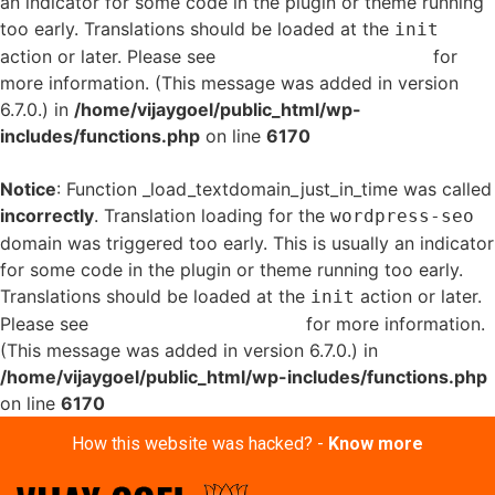
an indicator for some code in the plugin or theme running
too early. Translations should be loaded at the
init
action or later. Please see
Debugging in WordPress
for
more information. (This message was added in version
6.7.0.) in
/home/vijaygoel/public_html/wp-
includes/functions.php
on line
6170
Notice
: Function _load_textdomain_just_in_time was called
incorrectly
. Translation loading for the
wordpress-seo
domain was triggered too early. This is usually an indicator
for some code in the plugin or theme running too early.
Translations should be loaded at the
action or later.
init
Please see
Debugging in WordPress
for more information.
(This message was added in version 6.7.0.) in
/home/vijaygoel/public_html/wp-includes/functions.php
on line
6170
How this website was hacked? -
Know more