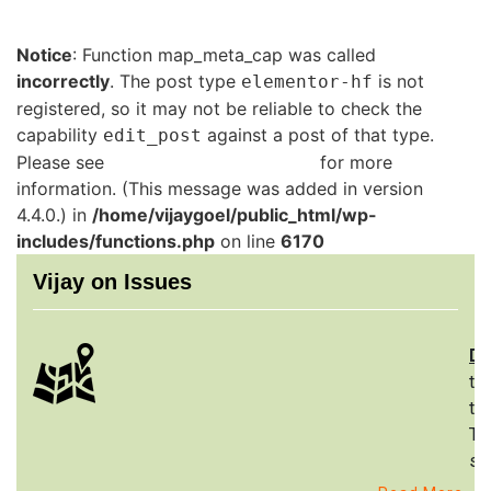
Notice
: Function map_meta_cap was called
incorrectly
. The post type
is not
elementor-hf
registered, so it may not be reliable to check the
capability
against a post of that type.
edit_post
Please see
Debugging in WordPress
for more
information. (This message was added in version
4.4.0.) in
/home/vijaygoel/public_html/wp-
includes/functions.php
on line
6170
Vijay on Issues
De
th
to
Th
st