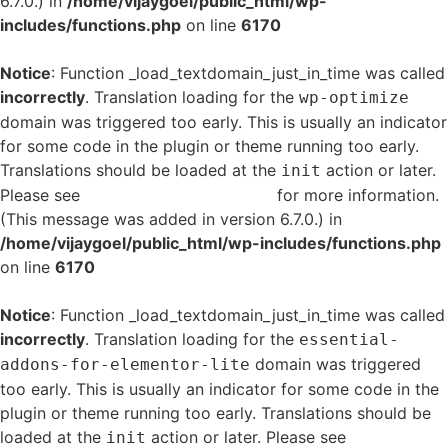
6.7.0.) in
/home/vijaygoel/public_html/wp-
includes/functions.php
on line
6170
Notice
: Function _load_textdomain_just_in_time was called
incorrectly
. Translation loading for the
wp-optimize
domain was triggered too early. This is usually an indicator
for some code in the plugin or theme running too early.
Translations should be loaded at the
action or later.
init
Please see
Debugging in WordPress
for more information.
(This message was added in version 6.7.0.) in
/home/vijaygoel/public_html/wp-includes/functions.php
on line
6170
Notice
: Function _load_textdomain_just_in_time was called
incorrectly
. Translation loading for the
essential-
domain was triggered
addons-for-elementor-lite
too early. This is usually an indicator for some code in the
plugin or theme running too early. Translations should be
loaded at the
action or later. Please see
Debugging
init