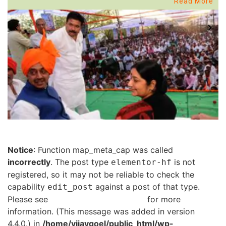
Read More
Notice
: Function map_meta_cap was called
incorrectly
. The post type
is not
elementor-hf
registered, so it may not be reliable to check the
capability
against a post of that type.
edit_post
Please see
Debugging in WordPress
for more
information. (This message was added in version
4.4.0.) in
/home/vijaygoel/public_html/wp-