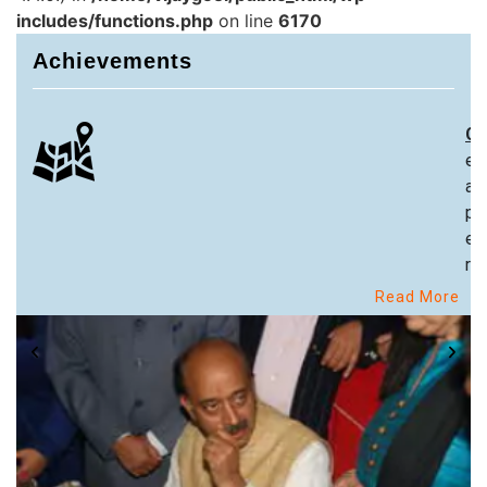
includes/functions.php
on line
6170
Achievements
Ch
ex
an
pa
ex
re
Read More