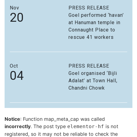
Nov
PRESS RELEASE
20
Goel performed ‘havan’
at Hanuman temple in
Connaught Place to
rescue 41 workers
Oct
PRESS RELEASE
04
Goel organised ‘Bijli
Adalat’ at Town Hall,
Chandni Chowk
Notice
: Function map_meta_cap was called
incorrectly
. The post type
is not
elementor-hf
registered, so it may not be reliable to check the