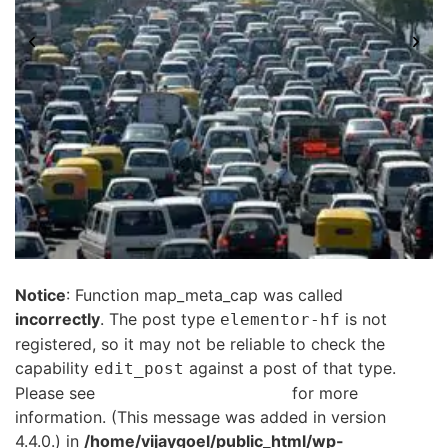
Notice
: Function map_meta_cap was called
incorrectly
. The post type
is not
elementor-hf
registered, so it may not be reliable to check the
capability
against a post of that type.
edit_post
Please see
Debugging in WordPress
for more
information. (This message was added in version
4.4.0.) in
/home/vijaygoel/public_html/wp-