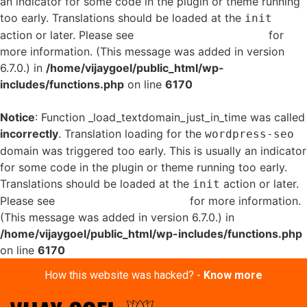
an indicator for some code in the plugin or theme running
too early. Translations should be loaded at the
init
action or later. Please see
Debugging in WordPress
for
more information. (This message was added in version
6.7.0.) in
/home/vijaygoel/public_html/wp-
includes/functions.php
on line
6170
Notice
: Function _load_textdomain_just_in_time was called
incorrectly
. Translation loading for the
wordpress-seo
domain was triggered too early. This is usually an indicator
for some code in the plugin or theme running too early.
Translations should be loaded at the
action or later.
init
Please see
Debugging in WordPress
for more information.
(This message was added in version 6.7.0.) in
/home/vijaygoel/public_html/wp-includes/functions.php
on line
6170
How this website was hacked? -
Know more