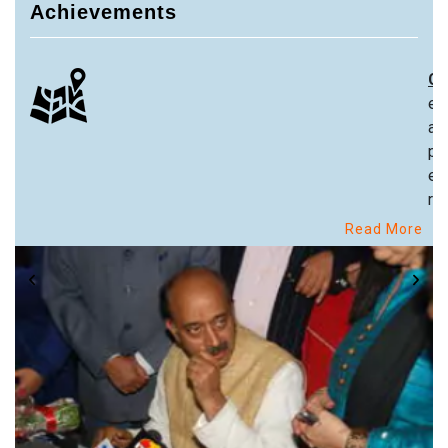
Achievements
Ch
ex
an
pa
ex
re
Read More