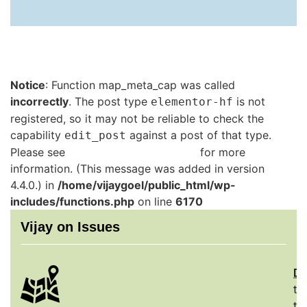
Notice
: Function map_meta_cap was called
incorrectly
. The post type
is not
elementor-hf
registered, so it may not be reliable to check the
capability
against a post of that type.
edit_post
Please see
Debugging in WordPress
for more
information. (This message was added in version
4.4.0.) in
/home/vijaygoel/public_html/wp-
includes/functions.php
on line
6170
Vijay on Issues
De
th
to