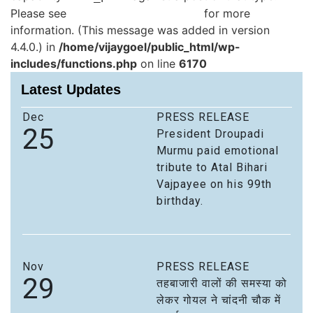
Please see
Debugging in WordPress
for more
information. (This message was added in version
4.4.0.) in
/home/vijaygoel/public_html/wp-
includes/functions.php
on line
6170
Latest Updates
Dec
PRESS RELEASE
25
President Droupadi
Murmu paid emotional
tribute to Atal Bihari
Vajpayee on his 99th
birthday.
Nov
PRESS RELEASE
29
तहबाजारी वालों की समस्या को
लेकर गोयल ने चांदनी चौक में