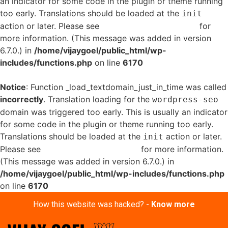
an indicator for some code in the plugin or theme running
too early. Translations should be loaded at the
init
action or later. Please see
Debugging in WordPress
for
more information. (This message was added in version
6.7.0.) in
/home/vijaygoel/public_html/wp-
includes/functions.php
on line
6170
Notice
: Function _load_textdomain_just_in_time was called
incorrectly
. Translation loading for the
wordpress-seo
domain was triggered too early. This is usually an indicator
for some code in the plugin or theme running too early.
Translations should be loaded at the
action or later.
init
Please see
Debugging in WordPress
for more information.
(This message was added in version 6.7.0.) in
/home/vijaygoel/public_html/wp-includes/functions.php
on line
6170
How this website was hacked? -
Know more