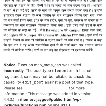
गोयल ने कहा कि यह पहली बार नहीं है कि अपनी सांस्कृतिक और ऐतिहासिक
विरासत को दर्शाने के लिए किसी शहर या जगह का नाम बदला गया हो। आजादी
के बाद से ही कई बड़े शहरों के नामों को कानून पास करके बदला गया है। उन्होंने
उदाहरण देकर बताया कि जैसे कोचीन का नाम बदलकर कोच्चि रखा गया, बॉम्बे
का नाम मुंबई किया गया, इंदुर का नाम इंदौर, पूना का पुणे, बनारस का वाराणसी या
कलकत्ता का नाम बदलकर कोलकाता किया गया। इसी तरह कई शहरों के नामों
की स्पेलिंग भी सही की गई। जैसे Kawnpore को Kanpur लिखा जाने लगा,
Monghyr को Munger और Orissa को Odisha किया गया। इसी तर्ज पर
उन्होंने दिल्ली के नाम की स्पेलिंग में सुधार करने की मांग रखी है। गोयल ने कहा
कि इस बारे में वह अन्य राजनीतिक दलों से भी चर्चा करेंगे और एकराय कायम
करने की कोशिश करेंगे। उसी के बाद वह गृह मंत्रालय को प्रस्ताव भेजेंगे।
Notice
: Function map_meta_cap was called
incorrectly
. The post type
is not
elementor-hf
registered, so it may not be reliable to check the
capability
against a post of that type.
edit_post
Please see
Debugging in WordPress
for more
information. (This message was added in version
4.4.0.) in
/home/vijaygoel/public_html/wp-
includes/functions.php
on line
6170