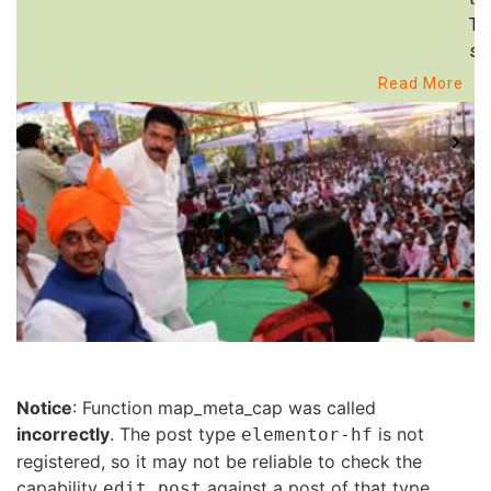
Th
st
Read More
Notice
: Function map_meta_cap was called
incorrectly
. The post type
is not
elementor-hf
registered, so it may not be reliable to check the
capability
against a post of that type.
edit_post