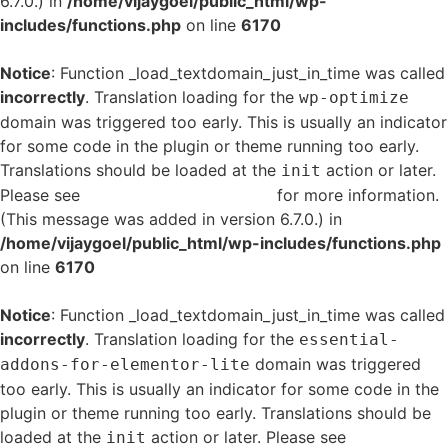
6.7.0.) in
/home/vijaygoel/public_html/wp-
includes/functions.php
on line
6170
Notice
: Function _load_textdomain_just_in_time was called
incorrectly
. Translation loading for the
wp-optimize
domain was triggered too early. This is usually an indicator
for some code in the plugin or theme running too early.
Translations should be loaded at the
action or later.
init
Please see
Debugging in WordPress
for more information.
(This message was added in version 6.7.0.) in
/home/vijaygoel/public_html/wp-includes/functions.php
on line
6170
Notice
: Function _load_textdomain_just_in_time was called
incorrectly
. Translation loading for the
essential-
domain was triggered
addons-for-elementor-lite
too early. This is usually an indicator for some code in the
plugin or theme running too early. Translations should be
loaded at the
action or later. Please see
Debugging
init