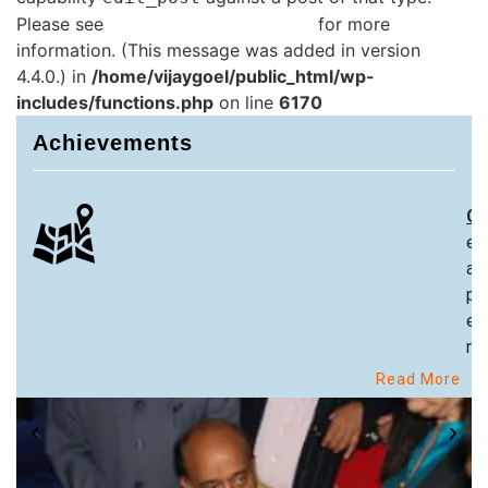
Please see
Debugging in WordPress
for more
information. (This message was added in version
4.4.0.) in
/home/vijaygoel/public_html/wp-
includes/functions.php
on line
6170
Achievements
Ch
ex
an
pa
ex
re
Read More