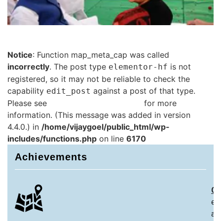
Notice
: Function map_meta_cap was called
incorrectly
. The post type
is not
elementor-hf
registered, so it may not be reliable to check the
capability
against a post of that type.
edit_post
Please see
Debugging in WordPress
for more
information. (This message was added in version
4.4.0.) in
/home/vijaygoel/public_html/wp-
includes/functions.php
on line
6170
Achievements
Ch
ex
an