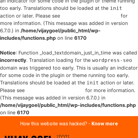
an indicator for some code in the plugin or theme running
too early. Translations should be loaded at the
init
action or later. Please see
Debugging in WordPress
for
more information. (This message was added in version
6.7.0.) in
/home/vijaygoel/public_html/wp-
includes/functions.php
on line
6170
Notice
: Function _load_textdomain_just_in_time was called
incorrectly
. Translation loading for the
wordpress-seo
domain was triggered too early. This is usually an indicator
for some code in the plugin or theme running too early.
Translations should be loaded at the
action or later.
init
Please see
Debugging in WordPress
for more information.
(This message was added in version 6.7.0.) in
/home/vijaygoel/public_html/wp-includes/functions.php
on line
6170
How this website was hacked? -
Know more