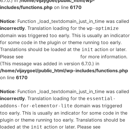
6.7.0.) in
/home/vijaygoel/public_html/wp-
includes/functions.php
on line
6170
Notice
: Function _load_textdomain_just_in_time was called
incorrectly
. Translation loading for the
wp-optimize
domain was triggered too early. This is usually an indicator
for some code in the plugin or theme running too early.
Translations should be loaded at the
action or later.
init
Please see
Debugging in WordPress
for more information.
(This message was added in version 6.7.0.) in
/home/vijaygoel/public_html/wp-includes/functions.php
on line
6170
Notice
: Function _load_textdomain_just_in_time was called
incorrectly
. Translation loading for the
essential-
domain was triggered
addons-for-elementor-lite
too early. This is usually an indicator for some code in the
plugin or theme running too early. Translations should be
loaded at the
action or later. Please see
Debugging
init