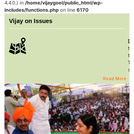
4.4.0.) in
/home/vijaygoel/public_html/wp-
includes/functions.php
on line
6170
Vijay on Issues
De
th
to
Th
st
Read More