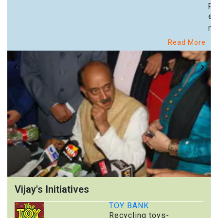
pa
ex
re
Read More
Vijay's Initiatives
TOY BANK
Recycling toys-