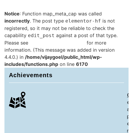
Notice
: Function map_meta_cap was called
incorrectly
. The post type
is not
elementor-hf
registered, so it may not be reliable to check the
capability
against a post of that type.
edit_post
Please see
Debugging in WordPress
for more
information. (This message was added in version
4.4.0.) in
/home/vijaygoel/public_html/wp-
includes/functions.php
on line
6170
Achievements
Ch
ex
an
pa
ex
re