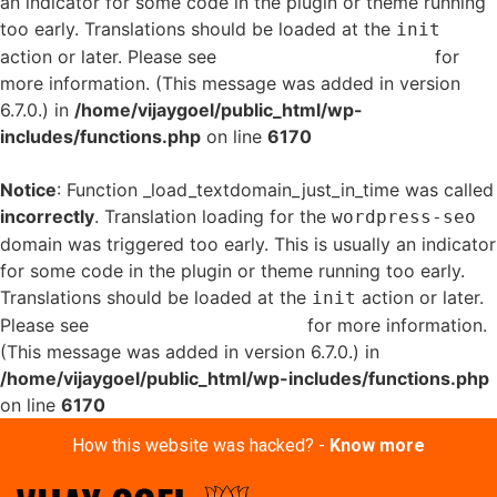
an indicator for some code in the plugin or theme running
too early. Translations should be loaded at the
init
action or later. Please see
Debugging in WordPress
for
more information. (This message was added in version
6.7.0.) in
/home/vijaygoel/public_html/wp-
includes/functions.php
on line
6170
Notice
: Function _load_textdomain_just_in_time was called
incorrectly
. Translation loading for the
wordpress-seo
domain was triggered too early. This is usually an indicator
for some code in the plugin or theme running too early.
Translations should be loaded at the
action or later.
init
Please see
Debugging in WordPress
for more information.
(This message was added in version 6.7.0.) in
/home/vijaygoel/public_html/wp-includes/functions.php
on line
6170
How this website was hacked? -
Know more