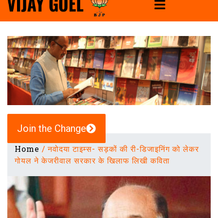
Join the Change
Home
/
नवोदया टाइम्स- सड़कों की री-डिजाइनिंग को लेकर
गोयल ने केजरीवाल सरकार के खिलाफ लिखी कविता