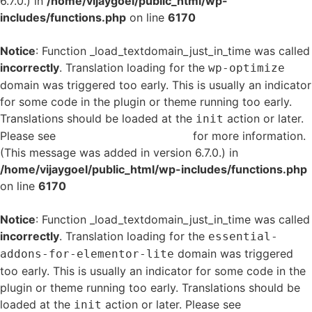
6.7.0.) in
/home/vijaygoel/public_html/wp-
includes/functions.php
on line
6170
Notice
: Function _load_textdomain_just_in_time was called
incorrectly
. Translation loading for the
wp-optimize
domain was triggered too early. This is usually an indicator
for some code in the plugin or theme running too early.
Translations should be loaded at the
action or later.
init
Please see
Debugging in WordPress
for more information.
(This message was added in version 6.7.0.) in
/home/vijaygoel/public_html/wp-includes/functions.php
on line
6170
Notice
: Function _load_textdomain_just_in_time was called
incorrectly
. Translation loading for the
essential-
domain was triggered
addons-for-elementor-lite
too early. This is usually an indicator for some code in the
plugin or theme running too early. Translations should be
loaded at the
action or later. Please see
Debugging
init